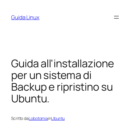
Vai
al
Guida Linux
contenuto
Guida all'installazione
per un sistema di
Backup e ripristino su
Ubuntu.
Scritto da
Lobotomia
in
Ubuntu