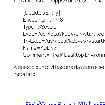
/usr/local/share/apps/kdm/sessions/k
[Desktop Entry]
Encoding=UTF-8
Type=XSession
Exec=/usr/local/kde4/bin/startkde
TryExec=/usr/local/kde4/bin/start
Name=KDE 4.x
Comment=The K Desktop Environm
A questo punto vi basterà riavviare e s
installato.
BSD
Desktop Environment
FreeB