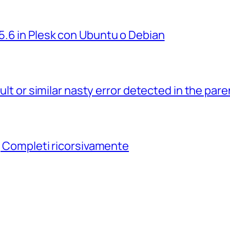
5.6 in Plesk con Ubuntu o Debian
ault or similar nasty error detected in the par
ag Completi ricorsivamente