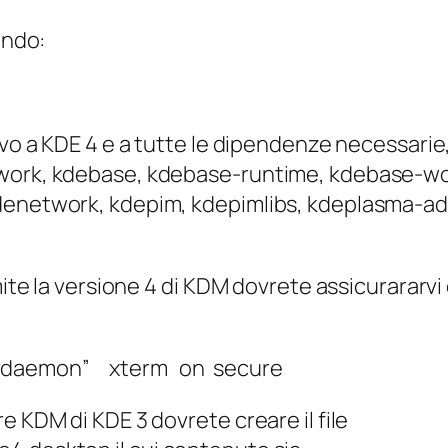
ando:
vo a KDE 4 e a tutte le dipendenze necessarie, 
rtwork, kdebase, kdebase-runtime, kdebase-
denetwork, kdepim, kdepimlibs, kdeplasma-add
mite la versione 4 di KDM dovrete assicurararvi 
-nodaemon” xterm on secure
e KDM di KDE 3 dovrete creare il file