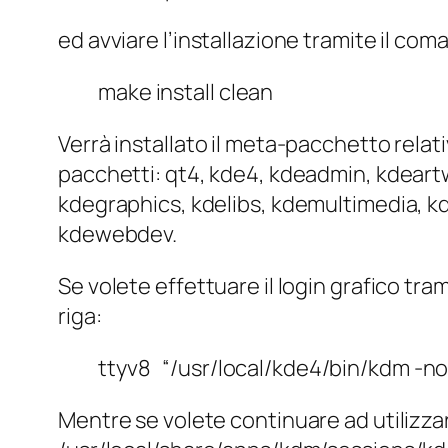
ed avviare l’installazione tramite il com
make install clean
Verrà installato il meta-pacchetto relati
pacchetti: qt4, kde4, kdeadmin, kdea
kdegraphics, kdelibs, kdemultimedia, k
kdewebdev.
Se volete effettuare il login grafico tra
riga:
ttyv8 “/usr/local/kde4/bin/kdm 
Mentre se volete continuare ad utilizzar