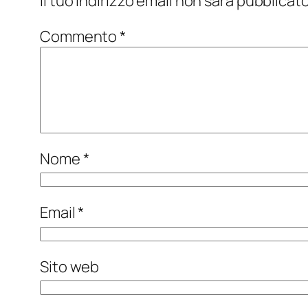
Il tuo indirizzo email non sarà pubblicato
Commento
*
Nome
*
Email
*
Sito web