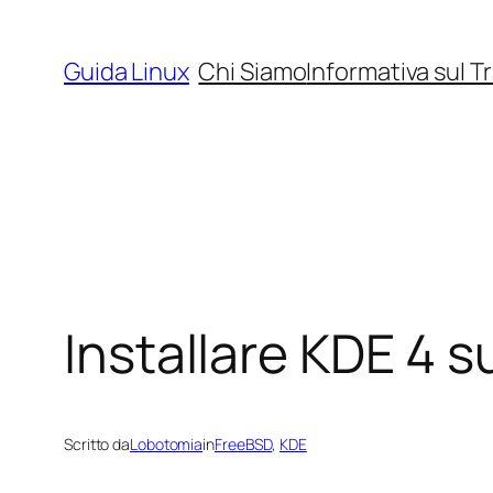
Vai
al
Guida Linux
Chi Siamo
Informativa sul T
contenuto
Installare KDE 4 
Scritto da
Lobotomia
in
FreeBSD
, 
KDE