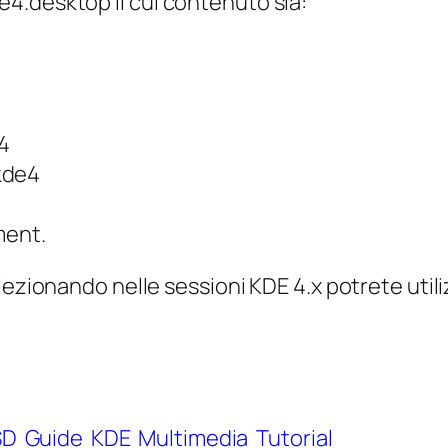
de4.desktop
il cui contenuto sia:
4
kde4
ent.
elezionando nelle sessioni KDE 4.x potrete uti
SD
Guide
KDE
Multimedia
Tutorial