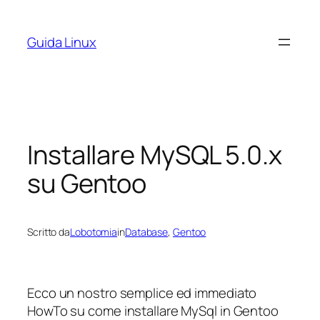
Vai
al
Guida Linux
contenuto
Installare MySQL 5.0.x
su Gentoo
Scritto da
Lobotomia
in
Database
, 
Gentoo
Ecco un nostro semplice ed immediato
HowTo su come installare MySql in Gentoo