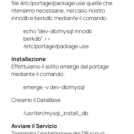
file
/etc/portage/package.use
quelle che
riteniamo necessarie, nel caso nostro
innodb e berkdb, mediante il comando:
echo “dev-db/mysql innodb
berkdb” >>
/etc/portage/package.use
Installazione
Effettuiamo il solito emerge dal portage
mediante il comando:
emerge -v dev-db/mysql
Creiamo il DataBase
/usr/bin/mysql_install_db
Avviare il Servizio
Terminata l’installazione del DB si può