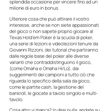
splendida occasione per vincere fino ad un
milione di euro in bonus.
Ulteriore cosa che può attirare il vostro
interesse, anche se non siete appassionati
del gioco o non sapete proprio giocare al
Texas Hold’em Poker è la
scuola di poker
,
una serie di lezioni e videolezioni tenure da
Giovanni Rizzoni, dei tutorial che partiranno
dalle regole base del poker alle diverse
varianti che contraddistinguono il gioco,
(come Omaha e Omaha Hi/Lo), dai
suggerimenti dei campioni a tutto ciò che
riguarda lo specifico della sala da gioco,
come le partite cash, la gestione del
bankroll, le giocate a tavolo singolo e multi-
tavolo.
Cosa altro vi manca? Io direi nulla, andate su