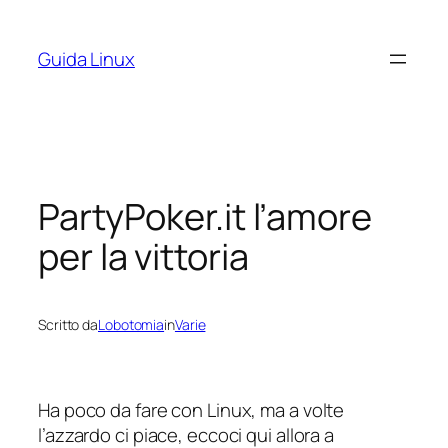
Vai
al
Guida Linux
contenuto
PartyPoker.it l’amore
per la vittoria
Scritto da
Lobotomia
in
Varie
Ha poco da fare con Linux, ma a volte
l’azzardo ci piace, eccoci qui allora a