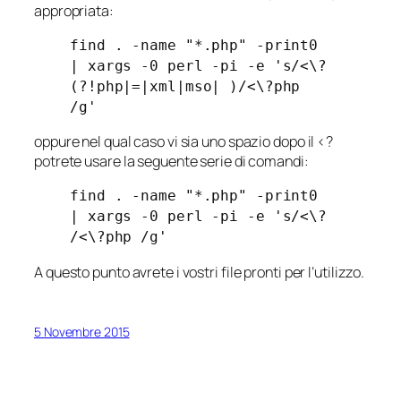
appropriata:
find . -name "*.php" -print0
| xargs -0 perl -pi -e 's/<\?
(?!php|=|xml|mso| )/<\?php
/g'
oppure nel qual caso vi sia uno spazio dopo il <?
potrete usare la seguente serie di comandi:
find . -name "*.php" -print0
| xargs -0 perl -pi -e 's/<\?
/<\?php /g'
A questo punto avrete i vostri file pronti per l’utilizzo.
5 Novembre 2015