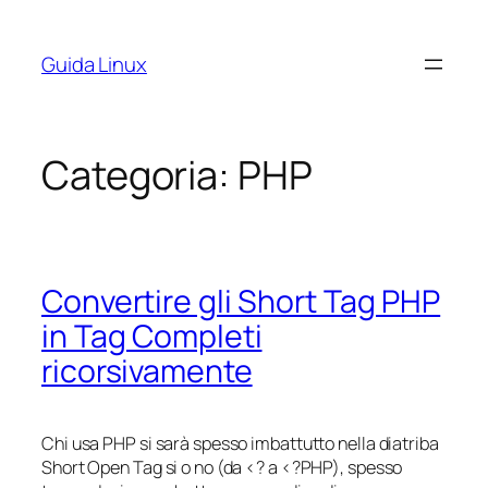
Vai
al
Guida Linux
contenuto
Categoria:
PHP
Convertire gli Short Tag PHP
in Tag Completi
ricorsivamente
Chi usa PHP si sarà spesso imbattutto nella diatriba
Short Open Tag si o no (da <? a <?PHP), spesso