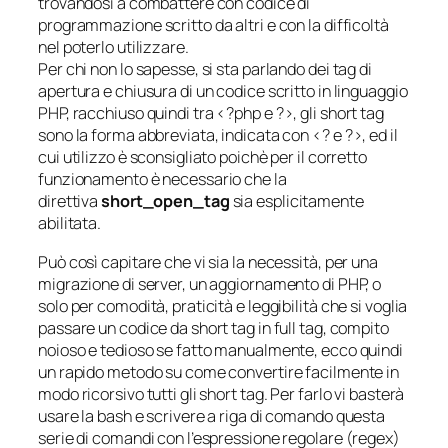
trovandosi a combattere con codice di
programmazione scritto da altri e con la difficoltà
nel poterlo utilizzare.
Per chi non lo sapesse, si sta parlando dei tag di
apertura e chiusura di un codice scritto in linguaggio
PHP, racchiuso quindi tra
<?php
e
?>
, gli short tag
sono la forma abbreviata, indicata con
<?
e
?>
, ed il
cui utilizzo è sconsigliato poichè per il corretto
funzionamento è necessario che la
direttiva
short_open_tag
sia esplicitamente
abilitata.
Può così capitare che vi sia la necessità, per una
migrazione di server, un aggiornamento di PHP, o
solo per comodità, praticità e leggibilità che si voglia
passare un codice da short tag in full tag, compito
noioso e tedioso se fatto manualmente, ecco quindi
un rapido metodo su come convertire facilmente in
modo ricorsivo tutti gli short tag. Per farlo vi basterà
usare la bash e scrivere a riga di comando questa
serie di comandi con l’espressione regolare (regex)