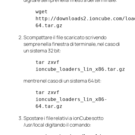
digitare sempre nella finestra del terminale:
wget
http://downloads2.ioncube.com/loa
64.tar.gz
Scompattare il file scaricato scrivendo
sempre nella finestra di terminale, nel caso di
un sistema 32 bit:
tar zxvf
ioncube_loaders_lin_x86.tar.gz
mentre nel caso di un sistema 64 bit:
tar zxvf
ioncube_loaders_lin_x86-
64.tar.gz
Spostare i file relativi a ionCube sotto
/usr/local
digitando il comando: